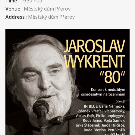
Time
: 19:30 hod
Venue
: Městský dům Přerov
Address
: Městský dům Přerov