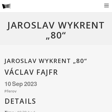
AKTUÁLNĚ
JAROSLAV WYKRENT
O NÁS
„80“
ALBA – DISKOGRAFIE
KONCERTY
VIDEOKLIPY
JAROSLAV WYKRENT „80“
PRO POŘADATELE
VÁCLAV FAJFR
NAŠI PARTNEŘI
10
Sep
2023
Přerov
DETAILS