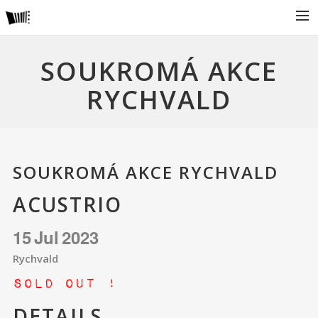
AKTUÁLNĚ
SOUKROMÁ AKCE
O NÁS
RYCHVALD
ALBA – DISKOGRAFIE
KONCERTY
VIDEOKLIPY
SOUKROMÁ AKCE RYCHVALD
PRO POŘADATELE
ACUSTRIO
NAŠI PARTNEŘI
15
Jul
2023
Rychvald
Sold Out !
DETAILS