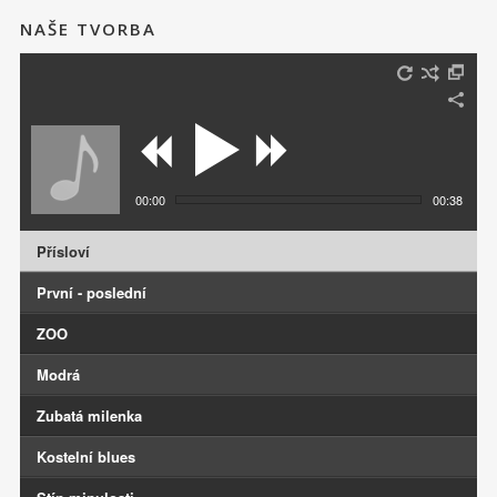
NAŠE TVORBA
00:00
00:38
Přísloví
První - poslední
ZOO
Modrá
Zubatá milenka
Kostelní blues