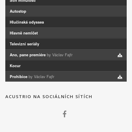
Stín minulosti
Autostop
Hlučínská odyssea
Hlavně nemlčet
Televizní seriály
Ano, pane premiére
by Václav Fajfr
Kocur
Prohibice
by Václav Fajfr
ACUSTRIO NA SOCIÁLNÍCH SÍTÍCH